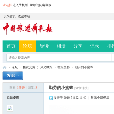
请选择
进入手机版
|
继续访问电脑版
设为首页
收藏本站
首页
论坛
导读
相册
分享
记录
排
论坛
摄友交流
风光微距
微距摄影
勤劳的小蜜蜂
勤劳的小蜜蜂
查看:
14820
|
回复:
5
[复制链接]
中
»
›
›
›
›
4328凌燕
发表于 2019-5-8 22:11:49
|
显示全部楼层