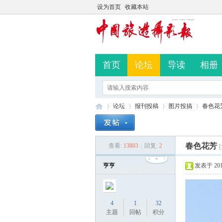
设为首页
收藏本站
首页
论坛
导读
相册
论坛
报刊投稿
图片投搞
春色花
春色花芳
查看:
13803
|
回复:
2
中
»
›
›
›
亨亨
发表于 2019-
4
1
32
主题
回帖
积分