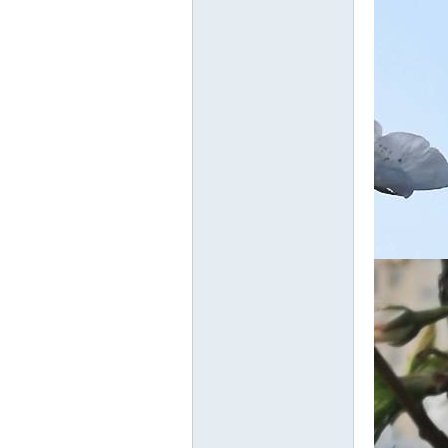
游
摄
影