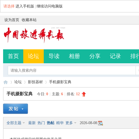
请选择
进入手机版
|
继续访问电脑版
设为首页
收藏本站
首页
论坛
导读
相册
分享
记录
排
论坛
影技器材
手机摄影宝典
手机摄影宝典
今日:
0
|
主题:
6
|
排名:
12
中
»
›
›
全部主题
最新
热门
热帖
精华
更多
2026-08-08