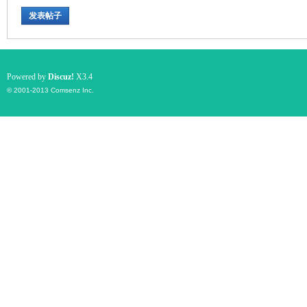
发表帖子
游
Powered by
Discuz!
X3.4
© 2001-2013
Comsenz Inc.
摄