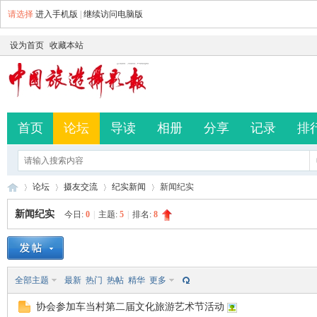
请选择
进入手机版
|
继续访问电脑版
设为首页
收藏本站
首页
论坛
导读
相册
分享
记录
排
论坛
摄友交流
纪实新闻
新闻纪实
新闻纪实
今日:
0
|
主题:
5
|
排名:
8
中
»
›
›
›
全部主题
最新
热门
热帖
精华
更多
协会参加车当村第二届文化旅游艺术节活动